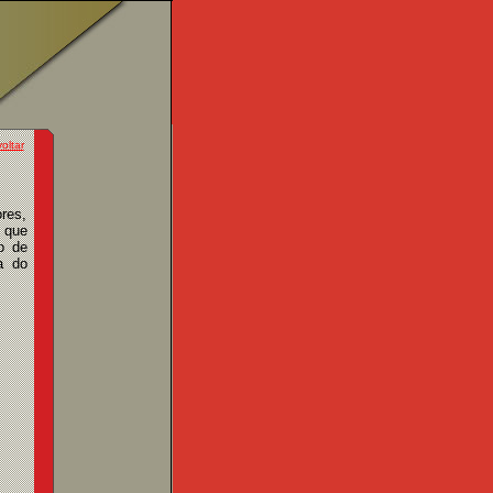
voltar
res,
 que
io de
a do