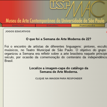
JOGOS EDUCATIVOS
O que foi a Semana de Arte Moderna de 22?
Foi o encontro de artistas de diferentes linguagens: pintores, esculto
muúsicos, no Teatro Municipal de São Paulo. O objetivo do grupo
organizou a Semana era refletir sobre a arte brasileira naquele príncip
século, por ocasião da comemoração do centenário da independênci
Brasil.
Localize a imagem-capa do catálogo da
Semana de Arte Moderna.
CLIQUE NA IMAGEM PARA RESPONDER