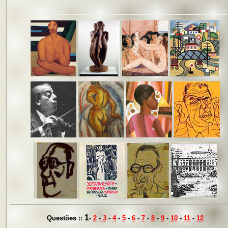
1
Questões ::
-
2
-
3
-
4
-
5
-
6
-
7
-
8
-
9
-
10
-
11
-
12